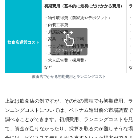
初期費用（基本的に最初にだけかかる費用）
ラン
・物件取得費（前家賃やデポジット）
・賃
・内装工事費
・仕
・厨房設備費
・人
・家具、インテリア料
・光
飲食店運営コスト
・ウェブサイト制作費用
・通
スクロールできます
・メニュー制作費用
・メ
・求人広告費（採用費）
・広
など
など
飲食店でかかる初期費用とランニングコスト
上記は飲食店の例ですが、その他の業種でも初期費用、ラ
ンニングコストについては、ベトナム進出前の市場調査で
調べることができます。初期費用、ランニングコストを見
て、資金が足りなかったり、採算を取るのが難しそうな場
合には、ビジネスモデルを組み直すといった提案ができま