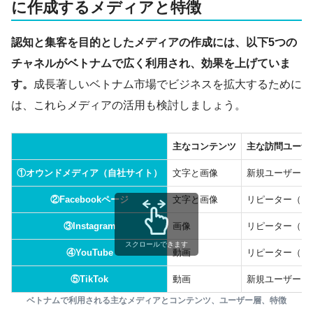
に作成するメディアと特徴
認知と集客を目的としたメディアの作成には、以下5つの
チャネルがベトナムで広く利用され、効果を上げていま
す。
成長著しいベトナム市場でビジネスを拡大するために
は、これらメディアの活用も検討しましょう。
主なコンテンツ
主な訪問ユーザ
①オウンドメディア（自社サイト）
文字と画像
新規ユーザー、
②Facebookページ
文字と画像
リピーター（フ
③Instagram
画像
リピーター（フ
スクロールできます
④YouTube
動画
リピーター（フ
⑤TikTok
動画
新規ユーザー、
ベトナムで利用される主なメディアとコンテンツ、ユーザー層、特徴