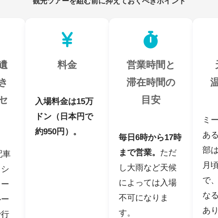
遺
料金
営業時間と
き
滞在時間の
セ
目安
入場料金は15万
ドン（日本円で
ミ
約950円）。
あ
毎日6時から17時
部は
まで営業。
ただ
配車
月
し大雨など天候
クシ
で、
によっては入場
ター
な
不可になりま
ルー
あ
す。
で行