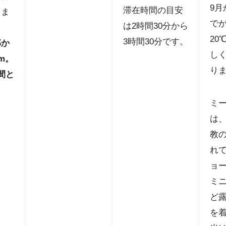
9月
滞在時間の目安
りま
で
は2時間30分から
20
3時間30分です。
部か
し
m。
り
間と
ま
ミ
は
教
れ
ョ
ミ
ど
を