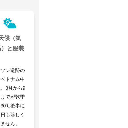
天候（気
温）と服装
ーソン遺跡の
るベトナム中
、3月から9
頃までが乾季
30℃後半に
る日も珍しく
りません。