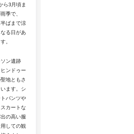
から3月頃ま
が雨季で、
℃半ばまで涼
くなる日があ
ます。
ーソン遺跡
、ヒンドゥー
の聖地ともさ
ています。シ
ートパンツや
ニスカートな
露出の高い服
着用しての観