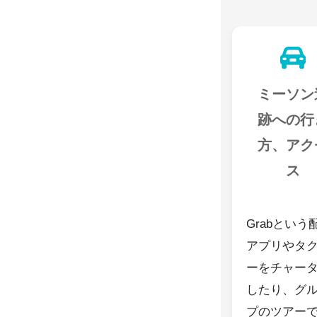
ミーソン
跡への行
方、アク
ス
Grabという
アプリやタ
ーをチャー
したり、グ
プのツアー