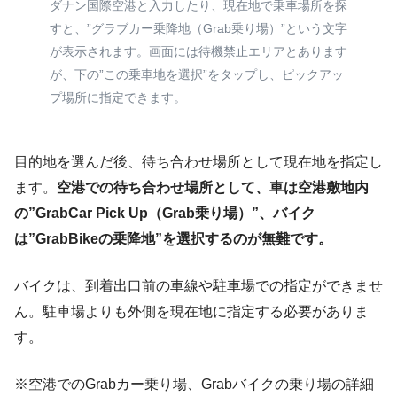
ダナン国際空港と入力したり、現在地で乗車場所を探
すと、”グラブカー乗降地（Grab乗り場）”という文字
が表示されます。画面には待機禁止エリアとあります
が、下の”この乗車地を選択”をタップし、ピックアッ
プ場所に指定できます。
目的地を選んだ後、待ち合わせ場所として現在地を指定し
ます。
空港での待ち合わせ場所として、車は空港敷地内
の”GrabCar Pick Up（Grab乗り場）”、バイク
は”GrabBikeの乗降地”を選択するのが無難です。
バイクは、到着出口前の車線や駐車場での指定ができませ
ん。駐車場よりも外側を現在地に指定する必要がありま
す。
※空港でのGrabカー乗り場、Grabバイクの乗り場の詳細