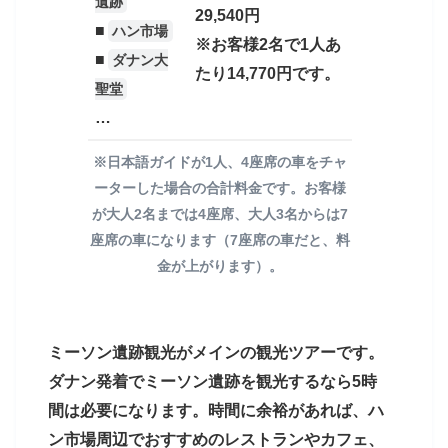
遺跡
29,540円
■
ハン市場
※お客様2名で1人あ
■
ダナン大
ダナンガイド商店のオプショナルツアーでは、お
たり14,770円です。
客様の指定したダナン市内の場所まで日本語ガイ
聖堂
ドと専用車で迎えに行きます。もちろん滞在先ホ
…
テルでの待ち合わせも可能です。
※日本語ガイドが1人、4座席の車をチャ
ーターした場合の合計料金です。お客様
が大人2名までは4座席、大人3名からは7
8時15分
座席の車になります（7座席の車だと、料
ハン市場や周辺エリアの観光
金が上がります）。
ミーソン遺跡観光がメインの観光ツアーです。
ダナン発着でミーソン遺跡を観光するなら5時
間は必要になります。時間に余裕があれば、ハ
ン市場周辺でおすすめのレストランやカフェ、