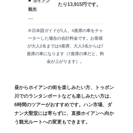
■
ホイアン
ダナンガイド商店のオプショナルツアーでは、お
たり13,915円です。
ーパーマーケットやショッピングモールへ向うス
客様の指定したダナン市内の場所まで日本語ガイ
観光
ケジュールもおすすめしております。
ドと専用車で迎えに行きます。もちろん滞在先ホ
…
テルでの待ち合わせも可能です。
※日本語ガイドが1人、4座席の車をチャ
ーターした場合の合計料金です。お客様
8時45分
ダナン大聖堂へ移動。ピンク色の映え
が大人2名までは4座席、大人3名からは7
9時20分
るダナン大聖堂で写真撮影
座席の車になります（7座席の車だと、料
世界遺産ミーソン遺跡を回る
金が上がります）。
昼からホイアンの街を楽しみたい方、トゥボン
川でのランタンボートなども楽しみたい方は、
6時間のツアーがおすすめです。ハン市場、ダ
ナン大聖堂には寄らずに、直接ホイアンへ向か
ダナン大聖堂
緑に囲まれた遺跡
う観光ルートへの変更もできます。