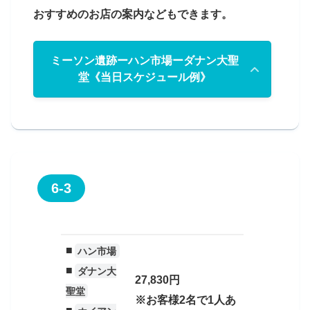
ハン市場。周辺は、ダナンでも中心地的
おすすめのお店の案内などもできます。
なエリアで有名なレストランやカフェ、
SPAなども多いです。
ミーソン遺跡ーハン市場ーダナン大聖
堂《当日スケジュール例》
8時
ダナン市内のホテルからミーソン遺跡
へ出発
6-3
ハン市場の中
■
ハン市場
ハン市場は観光客向けの市場ですが、ベトナムの
活気ある雰囲気も味わえます。
■
ダナン大
27,830円
聖堂
ハン市場の場合、料金が一部観光客向け価格にな
※お客様2名で1人あ
っているため、現地の方々が日常的に利用するス