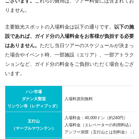
ございます。
これらの費用は、ツアー料金には含まれてお
テルでの待ち合わせも可能です。
トゥイソンからは、ほかの山々や海側の
りません。
ミーソン遺跡では、1日4公演、1公演15分のアプ
ダナンの街を眺めることができます。
サラダンスが鑑賞できます。
主要観光スポットの入場料金は以下の通りです。
以下の施
15時15分
五行山（マーブルマウンテン）は、名前の通り、
設であれば、ガイド分の入場料金をお客様が負担する必要
ハン市場や周辺エリアの観光
5つの山が集まっています。観光客が訪れるのは
はありません。
ただし当日ツアーのスケジュールが決まっ
12時50分
この中で一番大きな水の山”トゥイソン（Thuy
ハン市場へ移動。ハン市場や周辺エリ
た場合やイベント時、一部施設（エリア）、一部アトラク
Son）”になります。トゥイソンには、七重の塔や
アの観光、食事
ションなど、ガイド分の料金をご負担いただく場合もござ
リンウン寺（ソンチャ山にも同じ名称のお寺があ
ります）などの主要スポットがあります。
います。
ハン市場
12時15分
ダナン大聖堂
入場料原則無料
人気のアントゥン（An Thượng）エリ
ハン市場。周辺は、ダナンでも中心地的
リンウン寺（レディブッダ）
なエリアで有名なレストランやカフェ、
アへ移動し、食事をする
入場料金：40,000ドン（約240円）
SPAなども多いです。
五行山
入場料金（エレベーターの利用料込）：55,
ハン市場。周辺は、ダナンでも中心地的
（マーブルマウンテン）
アンフー洞窟（五行山とは別料金）：20,0
なエリアで有名なレストランやカフェ、