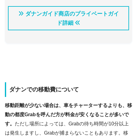
19時15分
ダナンガイド商店のプライベートガイ
ホイアンナイトマーケットを回る
ド詳細
沢山の屋台が並ぶホイアンのナイトマー
ダナンでの移動費について
ケット
移動距離が少ない場合は、車をチャーターするよりも、移
屋台では、様々なデザインや色の提灯を販売して
動の都度Grabを呼んだ方が料金が安くなることが多いで
いる店、ハンドメイドのアクセサリーや布製品、
す。
ただし場所によっては、Grabの待ち時間が10分以上
土産物など、独自のアイテムもあります。
は発生しますし、Grabが捕まらないこともあります。移