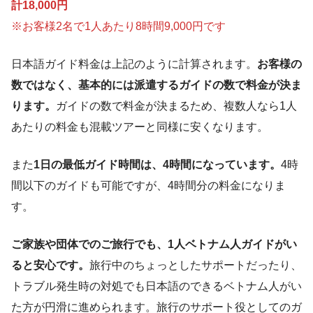
計18,000円
時間帯によっては表から入れないため注意してく
ンの古い街並みは、夕方から提灯が点灯し始める
※お客様2名で1人あたり8時間9,000円です
ださい。
と、鮮やかな色彩でいっそう魅力的になります。
リンウン寺から見たダナンのビーチサイ
散策しながら、のんびりとこの美しい景色を楽し
ド。
みます。
日本語ガイド料金は上記のように計算されます。
お客様の
数ではなく、基本的には派遣するガイドの数で料金が決ま
14時（到着時間は前後します）
手漕ぎボートへの乗船は、3名までで17万ドン
雨の日は、晴れてる時とは違ったミステリアスな
（約1,020円）です。灯籠は、1つ1万ドンから2万
ダナン市内のホテルへ戻る
ります。
ガイドの数で料金が決まるため、複数人なら1人
雰囲気になります（雨の日は階段が滑るので注意
ドン（約60円から120円）になります。ボートに
あたりの料金も混載ツアーと同様に安くなります。
してください）。
乗って静かな川を進みながら、灯篭を流すことで
精霊に敬意を払い、願い事が叶うとも信じられて
ソンチャ山は、モンキー マウンテンとしても知ら
また
1日の最低ガイド時間は、4時間になっています。
4時
います。
れており、リンウン寺でも野生の猿が見れます。
間以下のガイドも可能ですが、4時間分の料金になりま
す。
18時30分
14時（到着時間は前後します）
ご家族や団体でのご旅行でも、1人ベトナム人ガイドがい
鮮やかな色彩に包まれる街で地元料理
ダナン市内のホテルへ戻る
を楽しむ
ると安心です。
旅行中のちょっとしたサポートだったり、
トラブル発生時の対処でも日本語のできるベトナム人がい
た方が円滑に進められます。旅行のサポート役としてのガ