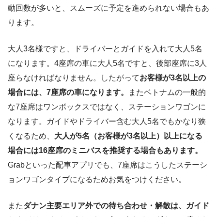
またストリートフードも売られており、こちらで
動回数が多いと、スムーズに予定を進められない場合もあ
も食を楽しめます。
ります。
大人3名様ですと、ドライバーとガイドを入れて大人5名
21時（到着時間は前後します）
になります。4座席の車に大人5名ですと、後部座席に3人
ダナン市内のホテルへ戻る
座らなければなりません。したがって
お客様が3名以上の
場合には、7座席の車になります。
またベトナムの一般的
な7座席はワンボックスではなく、ステーションワゴンに
なります。ガイドやドライバー含む大人5名でもかなり狭
くなるため、
大人が5名（お客様が3名以上）以上になる
場合には16座席のミニバスを推奨する場合もあります。
Grabといった配車アプリでも、7座席はこうしたステーシ
ョンワゴンタイプになるためお気をつけください。
また
ダナン主要エリア外での待ち合わせ・解散は、ガイド