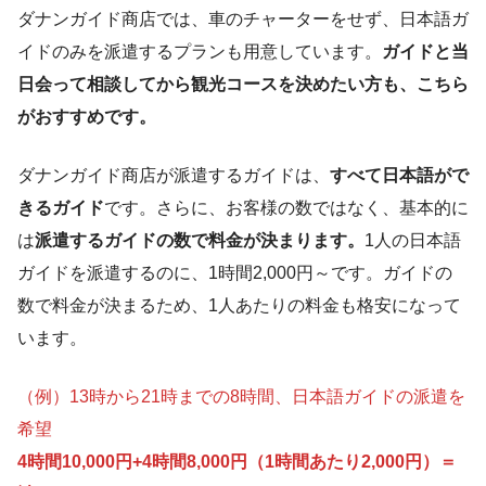
てください。
ダナンガイド商店では、車のチャーターをせず、日本語ガ
イドのみを派遣するプランも用意しています。
ガイドと当
13時30分
ミケビーチからも見える全長60mの観音
ダナン大聖堂へ移動。ピンク色の映え
日会って相談してから観光コースを決めたい方も、こちら
像（レディブッダ）。直径35mの蓮の葉
17時
るダナン大聖堂で写真撮影
の上に立っています。
がおすすめです。
ホイアンへ移動。街の雰囲気を楽し
む。
ダナンガイド商店が派遣するガイドは、
すべて日本語がで
ダナン市街地から海側へ突き出た半島で、ソンチ
きるガイド
です。さらに、お客様の数ではなく、基本的に
ャ山にあるお寺です。
は
派遣するガイドの数で料金が決まります。
1人の日本語
晴れてる日は、リンウン寺からダナン海岸沿いの
ガイドを派遣するのに、1時間2,000円～です。ガイドの
ラインがキレイに見えます。
数で料金が決まるため、1人あたりの料金も格安になって
います。
ダナン大聖堂
18時頃からホイアンの街中にある提灯が
（例）13時から21時までの8時間、日本語ガイドの派遣を
点灯し始めます。
インスタ映えスポットとしても有名なピンクの教
希望
会です。入場料金は無料です。ハン市場からダナ
4時間10,000円+4時間8,000円（1時間あたり2,000円）＝
ン大聖堂までは徒歩でも移動できます。
インスタ映えするスポットとして知られるホイア