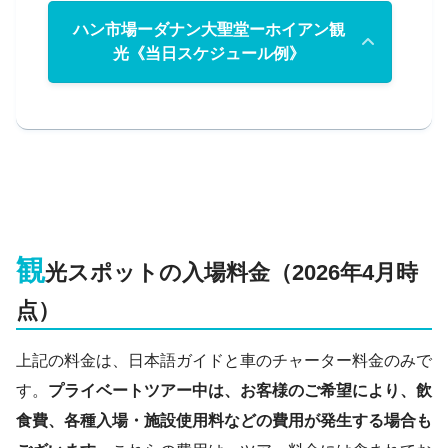
インスタ映えスポットとしても有名なピンクの教
ミーソン遺跡は、かつて栄えていた古代チャンパ
ハン市場ーダナン大聖堂ーホイアン観
会です。入場料金は無料です。ハン市場からダナ
王国の聖域とされており、1999年にはユネスコの
光《当日スケジュール例》
ン大聖堂までは徒歩でも移動できます。
世界遺産にも登録されています。
時間帯によっては表の門から入れないため注意し
いくつかの戦争を経験し、かつては20mを越えて
15時
てください。
いた見事な遺跡群もスケールは小さくなり、修復
ダナン市内のホテルからハン市場へ出
中の建物も多いです。しかし山々に囲まれた遺跡
発
群として、ほかにはない魅力があります。
9時30分
五行山（トゥイソン）へ移動。トゥイ
ソンを回る
観
光スポットの入場料金（2026年4月時
点）
上記の料金は、日本語ガイドと車のチャーター料金のみで
す。
プライベートツアー中は、お客様のご希望により、飲
ダナンガイド商店のオプショナルツアーでは、お
アプサラダンス
客様の指定したダナン市内の場所まで日本語ガイ
食費、各種入場・施設使用料などの費用が発生する場合も
ドと専用車で迎えに行きます。もちろん滞在先ホ