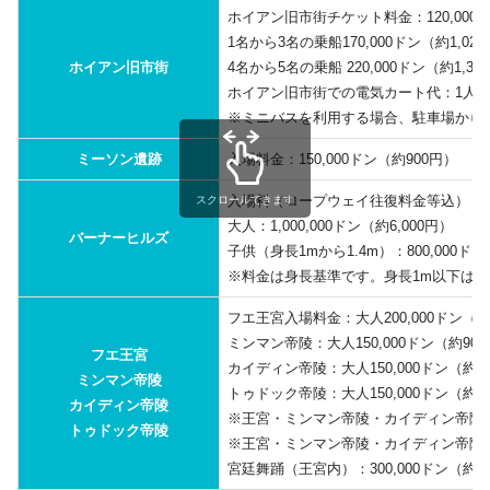
SPAなども多いです。
ホイアン旧市街チケット料金：120,000ド
1名から3名の乗船170,000ドン（約1,02
ホイアン旧市街
4名から5名の乗船 220,000ドン（約1,33
ホイアン旧市街での電気カート代：1人から
※ミニバスを利用する場合、駐車場から
アントゥン（An Thượng）エリアのレ
ミーソン遺跡
入場料金：150,000ドン（約900円）
ストラン”POKE WOW”。
ハン市場の中
入場料（ロープウェイ往復料金等込）
スクロールできます
大人：1,000,000ドン（約6,000円）
バーナーヒルズ
子供（身長1mから1.4m）：800,000ドン
ハン市場は観光客向けの市場ですが、ベトナムの
※料金は身長基準です。身長1m以下は無
ハン市場の中
活気ある雰囲気も味わえます。
フエ王宮入場料金：大人200,000ドン（約1
ハン市場の場合、料金が一部観光客向け価格にな
ミンマン帝陵：大人150,000ドン（約900
ハン市場は観光客向けの市場ですが、ベトナムの
フエ王宮
っているため、現地の方々が日常的に利用するス
カイディン帝陵：大人150,000ドン（約90
活気ある雰囲気も味わえます。時間に余裕があれ
ミンマン帝陵
ーパーマーケットやショッピングモールへ向うス
トゥドック帝陵：大人150,000ドン（約90
ば周辺でおすすめのレストランやカフェ、お土産
カイディン帝陵
ケジュールもおすすめしております。
※王宮・ミンマン帝陵・カイディン帝陵のセット
のスポットを紹介したり、追加で訪問もできま
トゥドック帝陵
ハワイ料理ポキのお店です。ポキは、魚
※王宮・ミンマン帝陵・カイディン帝陵・トゥ
す。
介類の切身に塩やしょうゆなどの調味料
宮廷舞踊（王宮内）：300,000ドン（約1,
を混ぜて作った料理です。