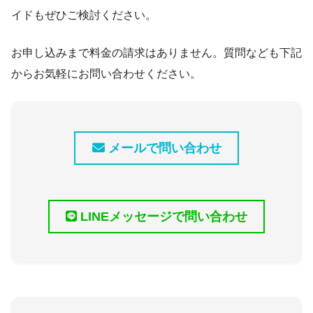
イドもぜひご検討ください。
お申し込みまで料金の請求はありません。質問なども下記
からお気軽にお問い合わせください。
カーゴクラブ（Cargo Club）から見た
トゥボン川沿いの夜景
メールで問い合わせ
カーゴクラブ（Cargo Club）では、カオラウやホ
ワイトローズなど、ホイアンの伝統的な料理が豊
富に揃っています。またベトナム以外のアジア料
理、欧米料理も多数取り揃えており、好みの料理
LINEメッセージで問い合わせ
を選択できます。
カーゴクラブ（Cargo Club）以外にも、ホイアン
には沢山の有名なレストランがあり、食の選択肢
が豊富です。