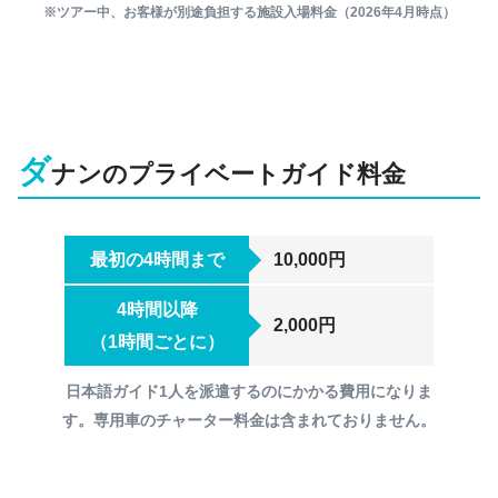
ハン市場の場合、料金が一部観光客向け価格にな
※ツアー中、お客様が別途負担する施設入場料金（2026年4月時点）
16時
っているため、現地の方々が日常的に利用するス
ダナン大聖堂へ移動。ピンク色の映え
ーパーマーケットやショッピングモールへ向うス
アントゥン（An Thượng）エリアには、評判の
るダナン大聖堂で写真撮影
ケジュールもおすすめしております。
良いレストランがいくつもあります。ダナンの海
側で人気のエリアです。五行山からもアクセスし
やすい位置にあります。
ダ
ナンのプライベートガイド料金
13時15分
最初の4時間まで
10,000円
リンウン寺（レディブッダ）へ移動。
リンウン寺からダナンのビーチサイド
4時間以降
ダナン大聖堂
2,000円
を眺める
（1時間ごとに）
ベトナム料理の”ブンチャー”
インスタ映えスポットとしても有名なピンクの教
日本語ガイド1人を派遣するのにかかる費用になりま
会です。入場料金は無料です。ハン市場からダナ
す。専用車のチャーター料金は含まれておりません。
ハン市場周辺には、ベトナム料理から外国の料理
ン大聖堂までは徒歩でも移動できます。
まで様々なレストランが営業しています。
時間帯によっては表の門から入れないため注意し