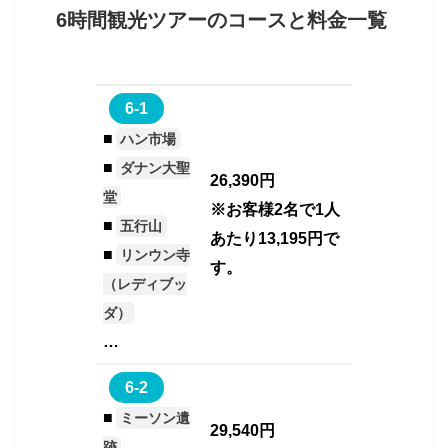
6時間観光ツアーのコースと料金一覧
6-1
■
ハン市場
■
ダナン大聖
26,390円
堂
※お客様2名で1人
■
五行山
あたり13,195円で
■
リンウン寺
す。
（レディブッ
ダ）
…
6-2
■
ミーソン遺
29,540円
跡